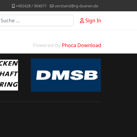
+492428 / 904071
vorstand@rg-dueren.de
uchen
Sign In
Powered by
Phoca Download