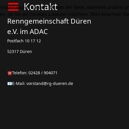
Kontakt
ind essenziell für den Betrieb der Seite, während andere u
en, ob Sie die Cookies zulassen möchten. Bitte beachten Si
Renngemeinschaft Düren
e.V. im ADAC
Postfach 10 17 12
52317 Düren
☎️Telefon: 02428 / 904071
📧E-Mail:
vorstand@rg-dueren.de