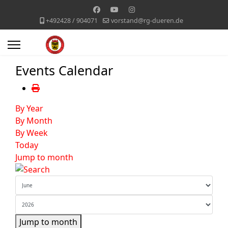
+492428 / 904071
vorstand@rg-dueren.de
Events Calendar
By Year
By Month
By Week
Today
Jump to month
Jump to month