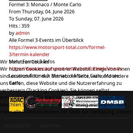
Formel 3: Monaco / Monte Carlo
From Thursday, 04. June 2026
To Sunday, 07. June 2026
Hits
: 359
by
admin
Alle Formel 3-Events im Überblick
https://www.motorsport-total.com/formel-
3/termin-kalender
Mehr Formel 3-Infos
Wir benutzen Cookies
https://www.motorsport-total.com/formel-3/news
Wir nutzen Cookies auf unserer Website. Einige von ihnen
Location
Formel 3: Monaco / Monte Carlo, Monte
sind essenziell für den Betrieb der Seite, während andere
Carlo
uns helfen, diese Website und die Nutzererfahrung zu
verbessern (Tracking Cookies). Sie können selbst
entscheiden, ob Sie die Cookies zulassen möchten. Bitte
beachten Sie, dass bei einer Ablehnung womöglich nicht
mehr alle Funktionalitäten der Seite zur Verfügung stehen.
Akzeptieren
Ablehnen